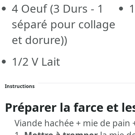
4
Oeuf
(3 Durs - 1
séparé pour collage
et dorure))
1/2
V
Lait
Instructions
Préparer la farce et le
Viande hachée + mie de pain 
1-
Mettre à tremper
la mie de