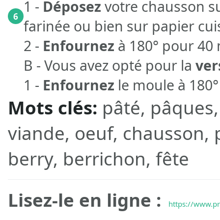
1 -
Déposez
votre chausson su
6
farinée ou bien sur papier cuis
2 -
Enfournez
à 180° pour 40
B - Vous avez opté pour la
ver
1 -
Enfournez
le moule à 180°
Mots clés:
pâté, pâques,
viande, oeuf, chausson, 
berry, berrichon, fête
Lisez-le en ligne :
https://www.pr