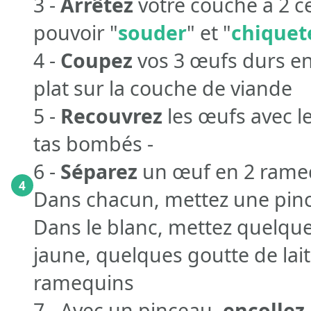
3 -
Arrêtez
votre couche à 2 c
pouvoir "
souder
" et "
chiquet
4 -
Coupez
vos 3 œufs durs en 
plat sur la couche de viande
5 -
Recouvrez
les œufs avec le
tas bombés -
6 -
Séparez
un œuf en 2 ramequ
4
Dans chacun, mettez une pinc
Dans le blanc, mettez quelque
jaune, quelques goutte de lai
ramequins
7 - Avec un pinceau,
encollez