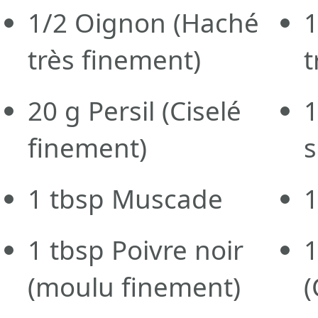
1/2
Oignon
(Haché
très finement)
t
20
g
Persil
(Ciselé
finement)
s
1
tbsp
Muscade
1
tbsp
Poivre noir
(moulu finement)
(