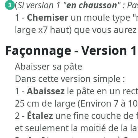
(
Si version 1 "
en chausson
" : P
3
1 -
Chemiser
un moule type "m
large x7 haut) que vous aurez 
Façonnage - Version 
Abaisser sa pâte
Dans cette version simple :
1 -
Abaissez
le pâte en un rec
25 cm de large (Environ 7 à 
2 -
Étalez
une fine couche de f
et seulement la moitié de la la