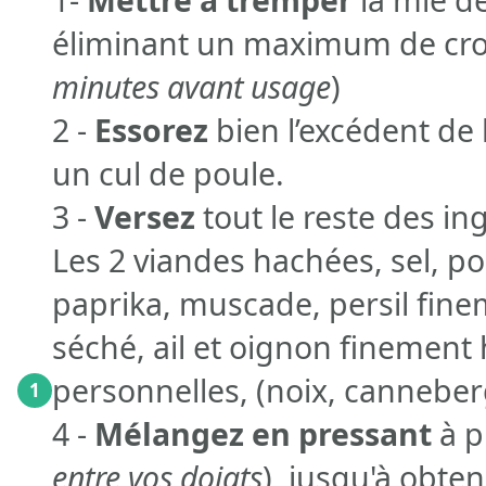
éliminant un maximum de croû
minutes avant usage
)
2 -
Essorez
bien l’excédent de l
un cul de poule.
3 -
Versez
tout le reste des in
Les 2 viandes hachées, sel, po
paprika, muscade, persil finem
séché, ail et oignon finement
personnelles, (noix, canneberg
1
4 -
Mélangez en pressant
à p
entre vos doigts
), jusqu'à obt