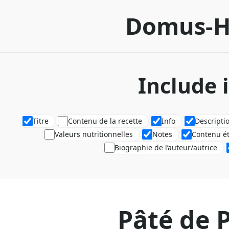
Domus-H
Include 
Titre
Contenu de la recette
Info
Descripti
Valeurs nutritionnelles
Notes
Contenu é
Biographie de l’auteur/autrice
Pâté de 