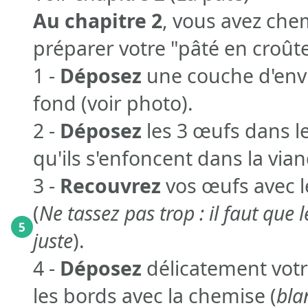
Au chapitre 2
, vous avez che
préparer votre "pâté en croûte"
1 -
Déposez
une couche d'envi
fond (voir photo).
2 -
Déposez
les 3 œufs dans l
qu'ils s'enfoncent dans la via
3 -
Recouvrez
vos œufs avec l
(
Ne tassez pas trop : il faut que
5
juste
).
4 -
Déposez
délicatement votr
les bords avec la chemise (
bla