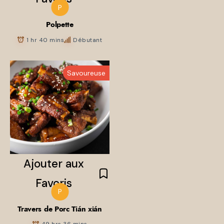
P
Polpette
1 hr 40 mins
Débutant
Ajouter aux
Favoris
Savoureuse
P
Travers de Porc Tián xián
Ajouter aux