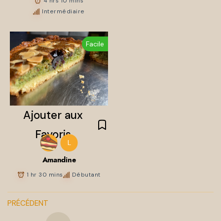
4 hrs 10 mins
Intermédiaire
Facile
L
Amandine
1 hr 30 mins
Débutant
PRÉCÉDENT