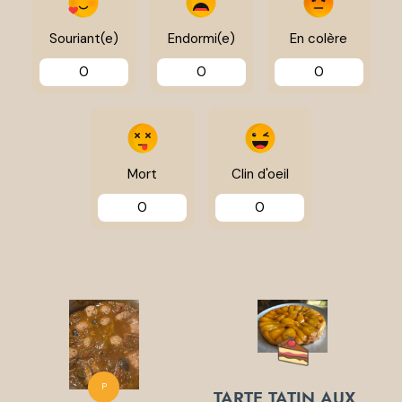
Souriant(e)
Endormi(e)
En colère
0
0
0
Mort
Clin d'oeil
0
0
P
TARTE TATIN AUX