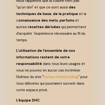
Nous rappelons que la cuisine n'est pas
"qu'un don" et que ce sont aussi
des
techniques de base
,
de la pratique
et la
c
onnaissance des mets
,
parfums
et
autres
recettes dérivées
qui permettent
d’acquérir l'expérience nécessaire au fil du
Ajouter
temps.
aux
Favoris
L'utilisation de l'ensemble de nos
informations restent de votre
responsabilité
dans tous leurs usages et
vous ne pouvez en aucun cas incriminer
l'éditeur du site "
Domus HomeCooking
" pour
tous déboires qui pourraient survenir dans
votre espace privé.
L'équipe DHC