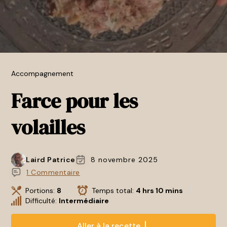
Accompagnement
Farce pour les
volailles
Laird Patrice
8 novembre 2025
1 Commentaire
Portions:
8
Temps total:
4 hrs 10 mins
Difficulté:
Intermédiaire
Aller à la recette