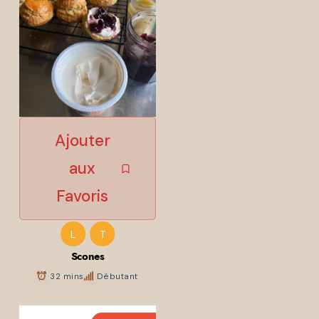
L
T
Scones
32 mins
Débutant