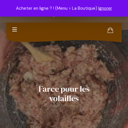
contenu
Domus-HomeCooking
principal
Acheter en ligne ? ! (Menu > La Boutique)
Ignorer
Le bon goût n'est pas un luxe !
Farce pour les
volailles