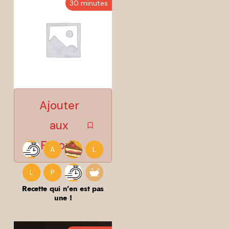
30 minutes
A
L
L
P
Recette qui n’en est pas
une !