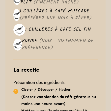
PLAT
(FINEMENT HACHÉ)
1
CUILLÈRES À CAFÉ
MUSCADE
(PRÉFÉREZ UNE NOIX À RÂPER)
1
CUILLÈRES À CAFÉ
SEL FIN
POIVRE
(NOIR - VIETNAMIEN DE
PRÉFÉRENCE)
La recette
Préparation des ingrédients
Ciseler / Découper / Hacher
(Sortez vos viandes du réfrigérateur au
moins une heure avant).
Mettre
le pain (la mie sans croûtes) à