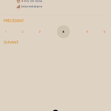
4 hrs 20 mins
Intermédiaire
PRÉCÉDENT
1
2
3
4
5
6
SUIVANT