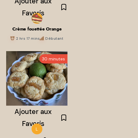
Crème fouettée Orange
2 hrs 17 mins
Débutant
Ajouter aux
Favoris
30 minutes
Ajouter aux
L
Favoris