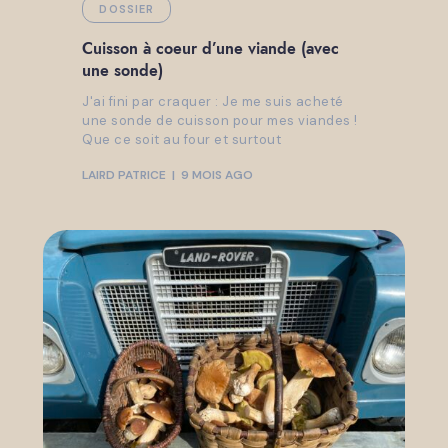
DOSSIER
Cuisson à coeur d’une viande (avec
une sonde)
J'ai fini par craquer : Je me suis acheté
une sonde de cuisson pour mes viandes !
Que ce soit au four et surtout
LAIRD PATRICE
9 MOIS AGO