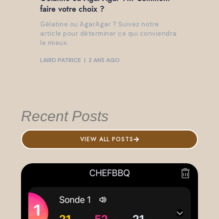
faire votre choix ?
Gélatine ou AgarAgar ? Suivez notre
article pour déterminer ce qui conviendra
le mieux.
LAIRD PATRICE
2 ANS AGO
Recent Posts
VIEW ALL POSTS