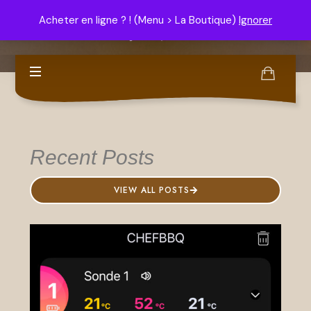
contenu
Domus-HomeCooking
principal
Acheter en ligne ? ! (Menu > La Boutique)
Ignorer
Le bon goût n'est pas un luxe !
Recent Posts
VIEW ALL POSTS