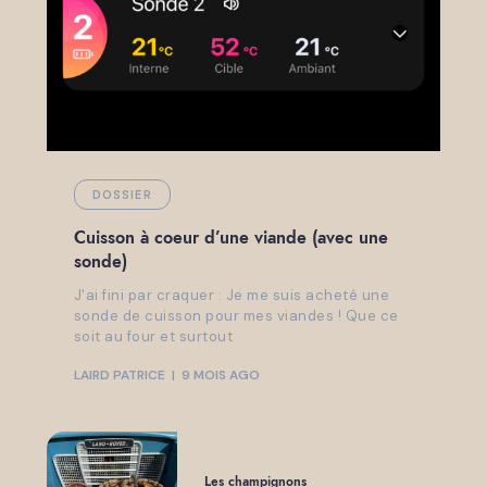
DOSSIER
Cuisson à coeur d’une viande (avec une
sonde)
J'ai fini par craquer : Je me suis acheté une
sonde de cuisson pour mes viandes ! Que ce
soit au four et surtout
LAIRD PATRICE
9 MOIS AGO
Les champignons