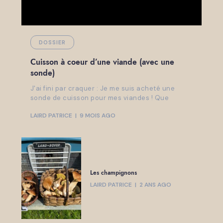
DOSSIER
Cuisson à coeur d’une viande (avec une
sonde)
J'ai fini par craquer : Je me suis acheté une
sonde de cuisson pour mes viandes ! Que
LAIRD PATRICE
9 MOIS AGO
Les champignons
LAIRD PATRICE
2 ANS AGO