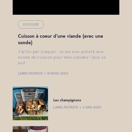
DOSSIER
Cuisson à coeur d’une viande (avec une
sonde)
J'ai fini par craquer : Je me suis acheté une
sonde de cuisson pour mes viandes ! Que ce
soit
LAIRD PATRICE
9 MOIS AGO
Les champignons
LAIRD PATRICE
2 ANS AGO