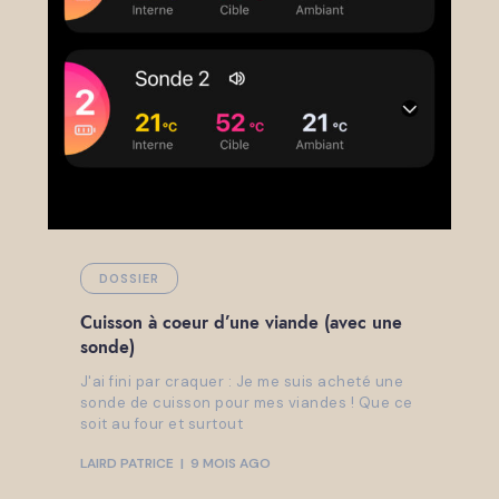
DOSSIER
Cuisson à coeur d’une viande (avec une
sonde)
J'ai fini par craquer : Je me suis acheté une
sonde de cuisson pour mes viandes ! Que ce
soit au four et surtout
LAIRD PATRICE
9 MOIS AGO