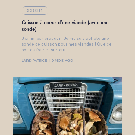
DOSSIER
Cuisson à coeur d’une viande (avec une
sonde)
J'ai fini par craquer : Je me suis acheté une
sonde de cuisson pour mes viandes ! Que ce
soit au four et surtout
LAIRD PATRICE
9 MOIS AGO