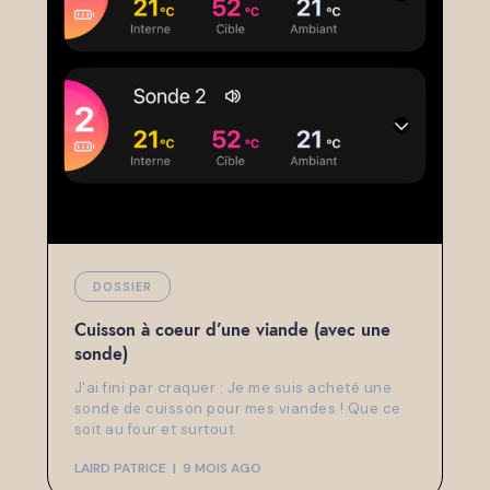
DOSSIER
Cuisson à coeur d’une viande (avec une
sonde)
J'ai fini par craquer : Je me suis acheté une
sonde de cuisson pour mes viandes ! Que ce
soit au four et surtout
LAIRD PATRICE
9 MOIS AGO